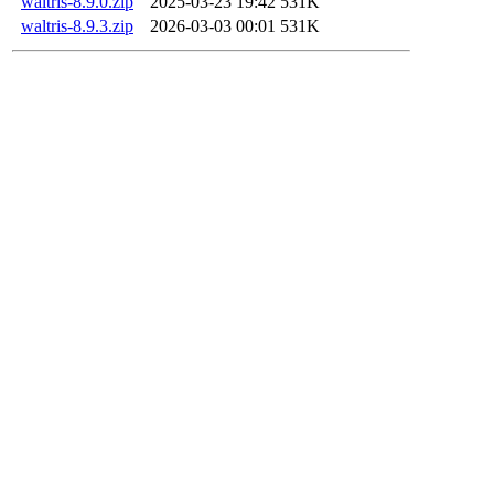
waltris-8.9.0.zip
2025-03-23 19:42
531K
waltris-8.9.3.zip
2026-03-03 00:01
531K