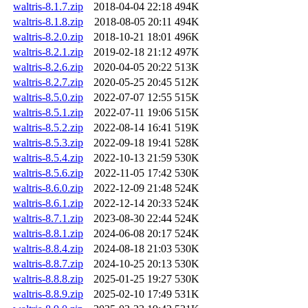
waltris-8.1.7.zip
2018-04-04 22:18
494K
waltris-8.1.8.zip
2018-08-05 20:11
494K
waltris-8.2.0.zip
2018-10-21 18:01
496K
waltris-8.2.1.zip
2019-02-18 21:12
497K
waltris-8.2.6.zip
2020-04-05 20:22
513K
waltris-8.2.7.zip
2020-05-25 20:45
512K
waltris-8.5.0.zip
2022-07-07 12:55
515K
waltris-8.5.1.zip
2022-07-11 19:06
515K
waltris-8.5.2.zip
2022-08-14 16:41
519K
waltris-8.5.3.zip
2022-09-18 19:41
528K
waltris-8.5.4.zip
2022-10-13 21:59
530K
waltris-8.5.6.zip
2022-11-05 17:42
530K
waltris-8.6.0.zip
2022-12-09 21:48
524K
waltris-8.6.1.zip
2022-12-14 20:33
524K
waltris-8.7.1.zip
2023-08-30 22:44
524K
waltris-8.8.1.zip
2024-06-08 20:17
524K
waltris-8.8.4.zip
2024-08-18 21:03
530K
waltris-8.8.7.zip
2024-10-25 20:13
530K
waltris-8.8.8.zip
2025-01-25 19:27
530K
waltris-8.8.9.zip
2025-02-10 17:49
531K