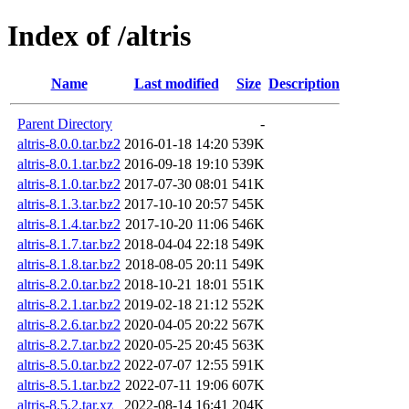
Index of /altris
Name
Last modified
Size
Description
Parent Directory
-
altris-8.0.0.tar.bz2
2016-01-18 14:20
539K
altris-8.0.1.tar.bz2
2016-09-18 19:10
539K
altris-8.1.0.tar.bz2
2017-07-30 08:01
541K
altris-8.1.3.tar.bz2
2017-10-10 20:57
545K
altris-8.1.4.tar.bz2
2017-10-20 11:06
546K
altris-8.1.7.tar.bz2
2018-04-04 22:18
549K
altris-8.1.8.tar.bz2
2018-08-05 20:11
549K
altris-8.2.0.tar.bz2
2018-10-21 18:01
551K
altris-8.2.1.tar.bz2
2019-02-18 21:12
552K
altris-8.2.6.tar.bz2
2020-04-05 20:22
567K
altris-8.2.7.tar.bz2
2020-05-25 20:45
563K
altris-8.5.0.tar.bz2
2022-07-07 12:55
591K
altris-8.5.1.tar.bz2
2022-07-11 19:06
607K
altris-8.5.2.tar.xz
2022-08-14 16:41
204K