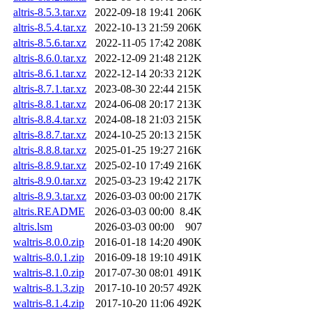
altris-8.5.3.tar.xz
2022-09-18 19:41
206K
altris-8.5.4.tar.xz
2022-10-13 21:59
206K
altris-8.5.6.tar.xz
2022-11-05 17:42
208K
altris-8.6.0.tar.xz
2022-12-09 21:48
212K
altris-8.6.1.tar.xz
2022-12-14 20:33
212K
altris-8.7.1.tar.xz
2023-08-30 22:44
215K
altris-8.8.1.tar.xz
2024-06-08 20:17
213K
altris-8.8.4.tar.xz
2024-08-18 21:03
215K
altris-8.8.7.tar.xz
2024-10-25 20:13
215K
altris-8.8.8.tar.xz
2025-01-25 19:27
216K
altris-8.8.9.tar.xz
2025-02-10 17:49
216K
altris-8.9.0.tar.xz
2025-03-23 19:42
217K
altris-8.9.3.tar.xz
2026-03-03 00:00
217K
altris.README
2026-03-03 00:00
8.4K
altris.lsm
2026-03-03 00:00
907
waltris-8.0.0.zip
2016-01-18 14:20
490K
waltris-8.0.1.zip
2016-09-18 19:10
491K
waltris-8.1.0.zip
2017-07-30 08:01
491K
waltris-8.1.3.zip
2017-10-10 20:57
492K
waltris-8.1.4.zip
2017-10-20 11:06
492K